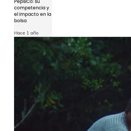
PepsiCo: su
competencia y
el impacto en la
bolsa
Hace 1 año