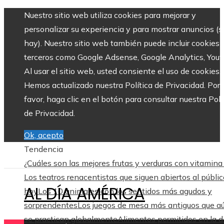
Nuestro sitio web utiliza cookies para mejorar y
personalizar su experiencia y para mostrar anuncios (si
hay). Nuestro sitio web también puede incluir cookies 
terceros como Google Adsense, Google Analytics, Yout
Al usar el sitio web, usted consiente el uso de cookies.
Hemos actualizado nuestra Política de Privacidad. Por
favor, haga clic en el botón para consultar nuestra Polí
de Privacidad.
Ok, acepto
Tendencia
¿Cuáles son las mejores frutas y verduras con vitamina
Los teatros renacentistas que siguen abiertos al públic
AL DÍA AMÉRICA
hoy
Los 10 animales con los sentidos más agudos y
sorprendentes
Los juegos de mesa más antiguos que a
se practican globalmente
Alimentos permitidos en la d