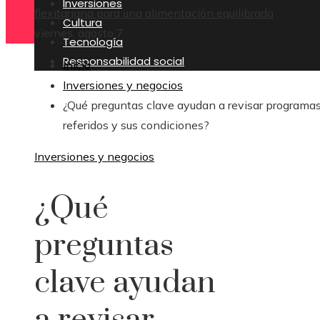
Inversiones
flexitariana para una alimentación equilibrada
Cultura
viernes, agosto 7
Tecnología
Responsabilidad social
Inicio
Inversiones y negocios
¿Qué preguntas clave ayudan a revisar programa
referidos y sus condiciones?
Inversiones y negocios
¿Qué
preguntas
clave ayudan