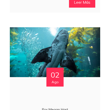
Leer Más
02
Ago
Por
Megan Hart