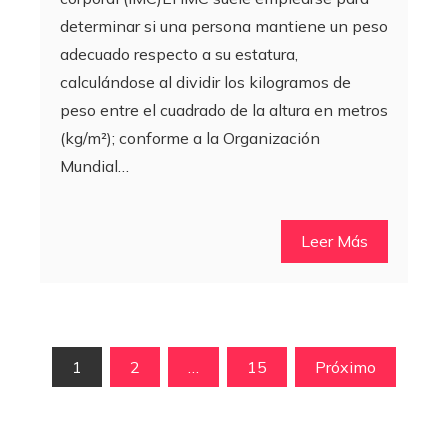
determinar si una persona mantiene un peso
adecuado respecto a su estatura,
calculándose al dividir los kilogramos de
peso entre el cuadrado de la altura en metros
(kg/m²); conforme a la Organización
Mundial…
Leer Más
Paginación
1
2
…
15
Próximo
de