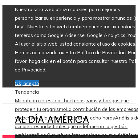
Nuestro sitio web utiliza cookies para mejorar y
personalizar su experiencia y para mostrar anuncios (si
hay). Nuestro sitio web también puede incluir cookies 
terceros como Google Adsense, Google Analytics, Yout
Al usar el sitio web, usted consiente el uso de cookies.
Hemos actualizado nuestra Política de Privacidad. Por
favor, haga clic en el botón para consultar nuestra Polí
de Privacidad.
Ok, acepto
Tendencia
Microbiota intestinal: bacterias, virus y hongos que
protegen tu organismo
La contribución de las empresa
AL DÍA AMÉRICA
escocesas a la jornada laboral de ocho horas
Análisis d
accidentes industriales que redefinieron la gestión
ambiental
Las 8 cumbres internacionales que definiero