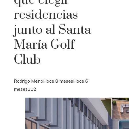
qué elegir
residencias
junto al Santa
María Golf
Club
Rodrigo Mena
Hace 8 meses
Hace 6
meses
112