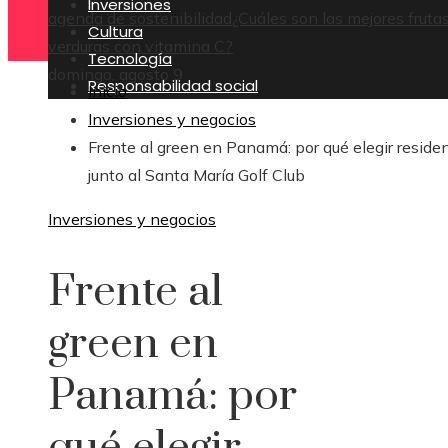
Inversiones
agenda de sostenibilidad
¿Cuáles son las mejores fruta
Cultura
verduras con vitamina C?
Tecnología
domingo, agosto 9
Responsabilidad social
Inicio
Inversiones y negocios
Frente al green en Panamá: por qué elegir reside
junto al Santa María Golf Club
Inversiones y negocios
Frente al
green en
Panamá: por